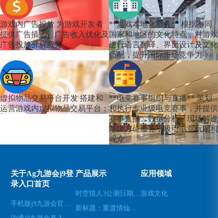
游戏内广告投放
为游戏开发者
**游戏本地化服务**
根据不同
提供广告插入、广告收入优化及
国家和地区的文化特点，对游戏
广告投放分析服务；
进行语言翻译、界面设计及文化
适配，提升国际市场竞争力；
虚拟物品交易平台开发
搭建和
**电竞赛事组织与直播**
策划
运营游戏内虚拟物品交易平台；
和执行专业级电竞赛事，并提供
赛事直播、数据分析、现场解说
等全方位服务，吸引电竞玩家和
观众。
关于Ag九游会j9登
产品展示
应用领域
录入口首页
时空猎人3公测日期已确定(时空猎人3公测日期确定为下月，玩法和剧情曝光)
游戏文化
手机版j9九游会官网登录
新标题：重渡情仙：一款神剑之恋的游戏推荐(重渡情仙：探索神剑之恋的游戏魅力)