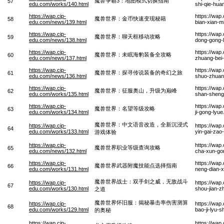
魔兽争霸3：地图模式切换指南
57
edu.com/works/140.html
shi-qie-hua
https://wap.cip-
https://wap
魔兽世界：金币快速变现秘籍
58
edu.com/news/139.html
bian-xian-mi
https://wap.cip-
https://wap
魔兽世界：聊天框移动攻略
59
edu.com/news/138.html
dong-gong-
https://wap.cip-
https://wap
魔兽世界：未眠海豹装备全攻略
60
edu.com/news/137.html
zhuang-bei
https://wap.cip-
https://wap
魔兽世界：探寻传说装备的奇幻之旅
61
edu.com/news/136.html
shuo-zhuang
https://wap.cip-
https://wap
魔兽世界：征服奥山，升级为巅峰
62
edu.com/works/135.html
shan-sheng-
https://wap.cip-
https://wap
魔兽世界：名望等级攻略
63
edu.com/works/134.html
ji-gong-lyu
魔兽世界：中文语音改造，全新沉浸式
https://wap.cip-
https://wap
64
edu.com/works/133.html
yin-gai-zao
游戏体验
https://wap.cip-
https://wap
魔兽世界职业等级查询攻略
65
edu.com/news/132.html
cha-xun-go
https://wap.cip-
https://wap
魔兽世界武器附魔技能点选择指南
66
edu.com/works/131.html
neng-dian-
魔兽世界战士：双手剑之威，无敌战斗
https://wap.cip-
https://wap
67
edu.com/works/130.html
shou-jian-z
之道
魔兽世界怀旧服：揭秘暴击率伤害测算
https://wap.cip-
https://wap
68
edu.com/works/129.html
bao-ji-lyu-
的奥秘
https://wap.cip-
https://wap