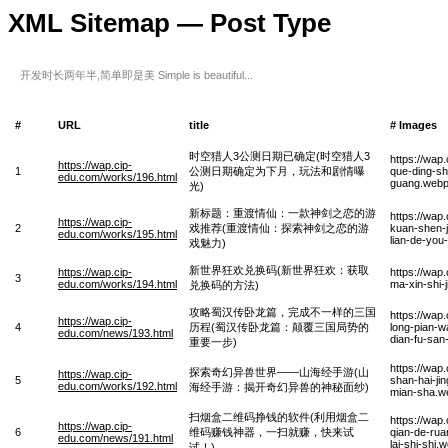
XML Sitemap — Post Type
开发时长两年半,简单即是美 Simple is beautiful...
#
URL
title
# Images
时空猎人3公测日期已确定(时空猎人3
https://wap
https://wap.cip-
1
公测日期确定为下月，玩法和剧情曝
que-ding-sh
edu.com/works/196.html
guang.web
光)
新标题：重渡情仙：一款神剑之恋的游
https://wap
https://wap.cip-
2
戏推荐(重渡情仙：探索神剑之恋的游
kuan-shen-ji
edu.com/works/195.html
lian-de-you-
戏魅力)
新世界狂欢兑换码(新世界狂欢：获取
https://wap.cip-
https://wap
3
edu.com/works/194.html
ma-xin-shi-
兑换码的方法)
攻略蜀汉传卧龙篇，完成不一样的三国
https://wa
https://wap.cip-
4
历程(蜀汉传卧龙篇：颠覆三国局势的
long-pian-w
edu.com/news/193.html
dian-fu-san
重要一步)
https://wap
探索奇幻异兽世界——山海经手游(山
https://wap.cip-
5
shan-hai-ji
edu.com/works/192.html
海经手游：揭开奇幻异兽的神秘面纱)
mian-sha.w
扫烟盒二维码挣钱的软件(利用烟盒二
https://wa
https://wap.cip-
6
维码赚钱神器，一扫就赚，快来试
qian-de-rua
edu.com/news/191.html
lai-shi-shi.
试！)