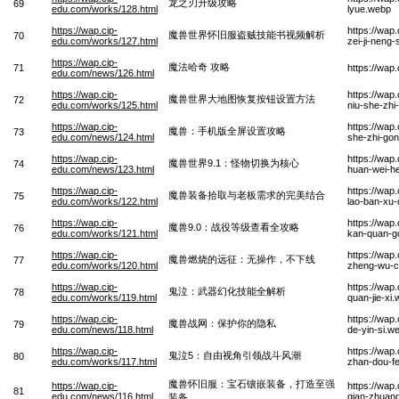
龙之刃升级攻略
69
edu.com/works/128.html
lyue.webp
https://wap.cip-
https://wap
魔兽世界怀旧服盗贼技能书视频解析
70
edu.com/works/127.html
zei-ji-neng-
https://wap.cip-
魔法哈奇 攻略
71
https://wap
edu.com/news/126.html
https://wap.cip-
https://wap
魔兽世界大地图恢复按钮设置方法
72
edu.com/works/125.html
niu-she-zhi
https://wap.cip-
https://wap
魔兽：手机版全屏设置攻略
73
edu.com/news/124.html
she-zhi-go
https://wap.cip-
https://wap
魔兽世界9.1：怪物切换为核心
74
edu.com/news/123.html
huan-wei-h
https://wap.cip-
https://wap
魔兽装备拾取与老板需求的完美结合
75
edu.com/works/122.html
lao-ban-xu-
https://wap.cip-
https://wap
魔兽9.0：战役等级查看全攻略
76
edu.com/works/121.html
kan-quan-g
https://wap.cip-
https://wa
魔兽燃烧的远征：无操作，不下线
77
edu.com/works/120.html
zheng-wu-c
https://wap.cip-
https://wap
鬼泣：武器幻化技能全解析
78
edu.com/works/119.html
quan-jie-xi
https://wap.cip-
https://wa
魔兽战网：保护你的隐私
79
edu.com/news/118.html
de-yin-si.w
https://wap.cip-
https://wap
鬼泣5：自由视角引领战斗风潮
80
edu.com/works/117.html
zhan-dou-f
魔兽怀旧服：宝石镶嵌装备，打造至强
https://wap.cip-
https://wap
81
edu.com/news/116.html
qian-zhuang
装备