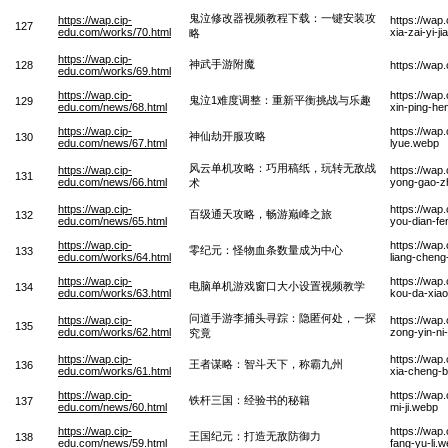
鬼泣修改器视频教程下载：一键安装攻
https://wap.cip-
https://wap
127
edu.com/works/70.html
xia-zai-yi-
略
https://wap.cip-
神武手游附魔
128
https://wa
edu.com/works/69.html
https://wap.cip-
https://wap
鬼泣1难度调整：重新平衡挑战与乐趣
129
edu.com/news/68.html
xin-ping-he
https://wap.cip-
https://wap
神仙劫开服攻略
130
edu.com/news/67.html
lyue.webp
风云单机攻略：巧用稿纸，玩转无敌战
https://wap.cip-
https://wap
131
edu.com/news/66.html
yong-gao-z
术
https://wap.cip-
https://wap
百级通天攻略，畅游巅峰之旅
132
edu.com/news/65.html
you-dian-fe
https://wap.cip-
https://wap
零纪元：怪物血条数量成为中心
133
edu.com/works/64.html
liang-cheng
https://wap.cip-
https://wap
电脑单机游戏窗口大小设置视频教学
134
edu.com/works/63.html
kou-da-xiao
问道手游李捕头寻踪：隐匿何处，一探
https://wap.cip-
https://wap
135
edu.com/works/62.html
zong-yin-ni-
究竟
https://wap.cip-
https://wap
王者谋略：智斗天下，称霸九州
136
edu.com/works/61.html
xia-cheng-b
https://wap.cip-
https://wap
铁杆三国：经验书的秘籍
137
edu.com/news/60.html
mi-ji.webp
https://wap.cip-
https://wap
王国纪元：打造无敌防御力
138
edu.com/news/59.html
fang-yu-li.