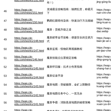
edu.com/works/152.html
jing-gong-b
布！)
龙城霸业攻略指南：驰骋乱世，称霸天
https://wap.cip-
https://wap
46
edu.com/news/151.html
nan-chi-che
下
https://wap.cip-
https://wap
鹦鹉红眼睛传染病：快速治疗方法揭秘
47
edu.com/news/150.html
bing-kuai-su
https://wap.cip-
https://wap
魔兽：货栈升级之道
48
edu.com/news/149.html
dao.webp
魔兽邮寄金币攻略：便捷安全的交易方
https://wap.cip-
https://wap
49
edu.com/works/148.html
bian-jie-an-
式
https://wap.cip-
https://wap
魔兽监视：怪物距离视频教程
50
edu.com/works/147.html
pin-jiao-ch
https://wap.cip-
https://wap
魔兽技能点位置锁定攻略
51
edu.com/news/146.html
ding-gong-
https://wap.cip-
https://wap
魔兽怀旧服：抗术士伤害指南
52
edu.com/works/145.html
shang-hai-
https://wap.cip-
https://wa
魔兽征途手游
53
edu.com/works/144.html
you.webp
https://wap.cip-
https://wap
魔兽地图：突破极限，金矿上限翻倍
54
edu.com/works/143.html
kuang-shan
https://wap.cip-
https://wap
魔兽地图任务中心，一览无余
55
edu.com/works/142.html
yi-lan-wu-y
https://wap.cip-
https://wa
魔兽争霸：消除悬崖地图的秘密策略
56
edu.com/works/141.html
xuan-ya-di-
https://wap.cip-
https://wap