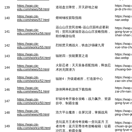
https://wap.cip-
https://wap
道祖盘古降世，开天辟地之秘
139
edu.com/news/58.html
pi-di-zhi-mi
https://wap.cip-
https://wap
熔铸锤杖获取指南
140
edu.com/news/57.html
nan.webp
远山山庄贫民攻略-远山庄园有必要刷
https://wa
https://wap.cip-
141
吗：贫民玩家福音远山山庄攻略指南，
gong-lyue-y
edu.com/works/56.html
shan-shan-z
助你畅游仙境
https://wap.cip-
https://wap
烈焰焚天燃战火，铁血沙场啸九霄
142
edu.com/works/55.html
xue-sha-cha
https://wap.cip-
https://wap
辐射四：技能重置之道
143
edu.com/works/54.html
dao.webp
火影忍者：天天装备搭配指南，释放忍
https://wap.cip-
https://wap
144
edu.com/news/53.html
zhuang-bei-
术的无限潜力
https://wap.cip-
https://wap
辐射4：升级避难所，打造新中心
145
edu.com/works/52.html
zao-xin-zh
https://wap.cip-
https://wap
游侠网单机游戏下载指南
146
edu.com/news/51.html
zai-zhi-nan
轩辕传奇开服全攻略：战力飙升、资源
https://wap.cip-
https://wap
147
edu.com/works/50.html
gong-lyue-z
掠夺、制霸全服
https://wap.cip-
https://wap
浩方平台魔兽：全屏沉浸，掌握战局
148
edu.com/news/49.html
ping-chen-j
贪玩蓝月王者传奇攻略—贪玩蓝月 王
https://wap
https://wap.cip-
149
者传奇：蓝月至尊传奇攻略秘籍：征霸
chuan-qi-go
edu.com/works/48.html
gong-lyue-m
沙巴克，称霸全服