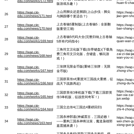
edu.com/works/172.html
huan-6-chan
版游戏乐趣！)
上山用脚尖还是脚跟(上山步伐：脚尖
https://wap.cip-
https://wap
26
edu.com/news/171.html
jiao-gen-sh
与脚跟哪个更适合？)
上古卷轴5重制版(上古卷轴5：全新翻
https://wap.cip-
https://wap
27
edu.com/news/170.html
ban-shang-
版重登江湖)
上古卷轴5代码大全(完整归纳上古卷轴
https://wap.cip-
https://wap
28
edu.com/works/169.html
quan-wan-z
5所有代码指令)
三角符文汉化版下载(自带键盘)(下载免
https://wap
https://wap.cip-
29
费三角符文汉化版，含键盘，畅玩游
zai-zi-dai-
edu.com/news/168.html
wan-you-xi
戏！)
三张牌无限金币版(重铸三张牌：无限
https://wap.cip-
https://wap
30
edu.com/works/167.html
zhong-zhu-s
金币版)
三国群英传sf(重渡河三国战火重燃，征
https://wap.cip-
https://wap
31
edu.com/works/166.html
zhong-du-he
战天下战旗再起)
https://wap
三国群英传3单机版下载(下载三国群英
https://wap.cip-
32
ban-xia-zai
edu.com/works/165.html
传3单机版，征战世间奇军！)
jun.webp
https://wap.cip-
https://wap
三国立志传4(三国志4重磅回归)
33
edu.com/works/164.html
zhi-4-zhong
三国杀神郭嘉(神威震古，三国必败！
https://wap
https://wap.cip-
34
——重构三国杀神将法策，魔道枭雄郭
wei-zhen-gu
edu.com/news/163.html
xiong-guo-j
嘉震撼来袭！)
三国杀兑换码(获取三国杀兑换码，领