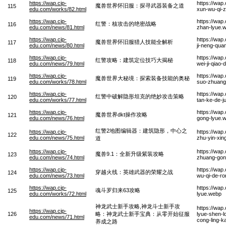
https://wap.cip-
https://wap
魔兽世界怀旧服：探寻武器装备之道
115
edu.com/works/82.html
xun-wu-qi-
https://wap.cip-
https://wap
红警：核攻击的绝密战略
116
edu.com/news/81.html
zhan-lyue.
https://wap.cip-
https://wap
魔兽世界怀旧服猎人技能全解析
117
edu.com/news/80.html
ji-neng-quan
https://wap.cip-
https://wap
红警攻略：建筑定位技巧大揭秘
118
edu.com/news/79.html
wei-ji-qiao-
https://wap.cip-
https://wap
魔兽世界大秘境：探索装备技能的奥秘
119
edu.com/works/78.html
suo-zhuang-
https://wap.cip-
https://wap
红警中破解隐形坦克的绝妙攻击策略
120
edu.com/works/77.html
tan-ke-de-j
https://wap.cip-
https://wap
魔兽世界dkt操作攻略
121
edu.com/news/76.html
gong-lyue.
红警2地图编辑器：建筑隐形，中心之
https://wap.cip-
https://wap.
122
edu.com/news/75.html
zhu-yin-xin
道
https://wap.cip-
https://wap
魔兽9.1：全新升级紫装攻略
123
edu.com/news/74.html
zhuang-gon
https://wap.cip-
https://wap
穿越火线：英雄武器的荣耀之战
124
edu.com/news/73.html
wu-qi-de-r
https://wap.cip-
https://wap
魂斗罗归来63攻略
125
edu.com/works/72.html
lyue.webp
神龙武士新手攻略,神龙斗士新手攻
https://wap
https://wap.cip-
126
略：神龙武士新手宝典：从零开始征服
lyue-shen-l
edu.com/news/71.html
cong-ling-k
养成之路