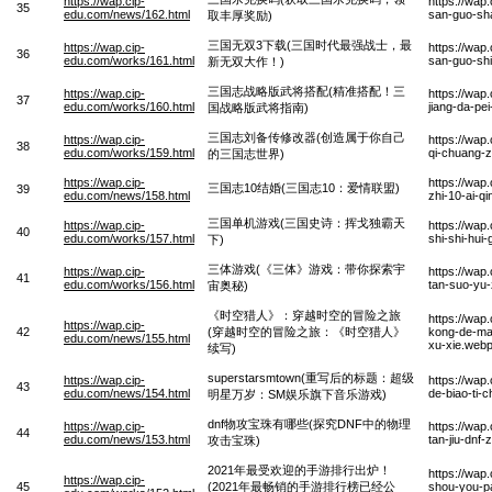
https://wap.cip-
https://wa
35
edu.com/news/162.html
san-guo-sha
取丰厚奖励)
三国无双3下载(三国时代最强战士，最
https://wap.cip-
https://wap
36
edu.com/works/161.html
san-guo-shi
新无双大作！)
三国志战略版武将搭配(精准搭配！三
https://wap.cip-
https://wap
37
edu.com/works/160.html
jiang-da-pe
国战略版武将指南)
三国志刘备传修改器(创造属于你自己
https://wap.cip-
https://wap
38
edu.com/works/159.html
qi-chuang-z
的三国志世界)
https://wap.cip-
https://wap
三国志10结婚(三国志10：爱情联盟)
39
edu.com/news/158.html
zhi-10-ai-q
三国单机游戏(三国史诗：挥戈独霸天
https://wap.cip-
https://wap
40
edu.com/works/157.html
shi-shi-hui
下)
三体游戏(《三体》游戏：带你探索宇
https://wap.cip-
https://wap
41
edu.com/works/156.html
tan-suo-yu
宙奥秘)
《时空猎人》：穿越时空的冒险之旅
https://wap
https://wap.cip-
42
(穿越时空的冒险之旅：《时空猎人》
kong-de-mao
edu.com/news/155.html
xu-xie.web
续写)
superstarsmtown(重写后的标题：超级
https://wap.cip-
https://wa
43
edu.com/news/154.html
de-biao-ti-
明星万岁：SM娱乐旗下音乐游戏)
dnf物攻宝珠有哪些(探究DNF中的物理
https://wap.cip-
https://wap
44
edu.com/news/153.html
tan-jiu-dnf
攻击宝珠)
2021年最受欢迎的手游排行出炉！
https://wap
https://wap.cip-
45
(2021年最畅销的手游排行榜已经公
shou-you-pa