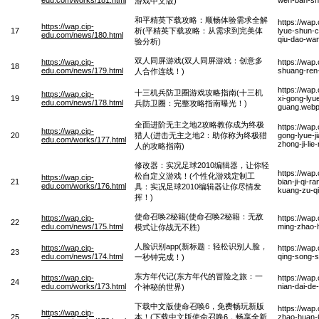
游戏中文版)
和平精英下载攻略：顺畅体验需求全解
https://wap
https://wap.cip-
17
析(平精英下载攻略：从需求到完美体
lyue-shun-c
edu.com/news/180.html
qiu-dao-wan
验分析)
双人同屏游戏(双人同屏游戏：创意多
https://wap.cip-
https://wap
18
edu.com/news/179.html
shuang-ren-
人合作连线！)
https://wap
十三机兵防卫圈游戏攻略指南(十三机
https://wap.cip-
19
xi-gong-lyu
edu.com/news/178.html
兵防卫圈：完整攻略指南曝光！)
guang.web
全面进阶无主之地2攻略教你成为终极
https://wap
https://wap.cip-
20
猎人(进击无主之地2：助你称为终极猎
gong-lyue-ji
edu.com/works/177.html
zhong-ji-li
人的攻略指南)
修改器：实况足球2010编辑器，让你轻
https://wap
松自定义游戏！(个性化游戏定制工
https://wap.cip-
21
bian-ji-qi-r
edu.com/works/176.html
具：实况足球2010编辑器让你尽情发
kuang-zu-qiu
挥！)
使命召唤2秘籍(使命召唤2秘籍：无敌
https://wap.cip-
https://wap
22
edu.com/news/175.html
ming-zhao-h
模式让你战无不胜)
人脸识别app(新标题：轻松识别人脸，
https://wap.cip-
https://wap
23
edu.com/news/174.html
qing-song-s
一秒钟完成！)
东方年代记(东方年代的冒险之旅：一
https://wap.cip-
https://wap
24
edu.com/works/173.html
nian-dai-de
个神秘的世界)
下载中文版使命召唤6，免费畅玩新版
https://wap
https://wap.cip-
25
本！(下载中文版使命召唤6，畅享全新
zhao-huan-