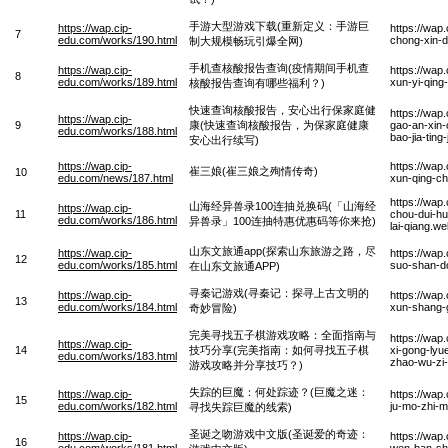
手游大型游戏下载(重新定义：手游巨
https://wap.cip-
https://wap
7
edu.com/works/190.html
chong-xin-
制大规模畅玩引爆全网)
手机查核酸报告查询(疫情期间手机查
https://wap.cip-
https://wap
8
edu.com/works/189.html
xun-yi-qing
核酸报告查询有哪些福利？)
快速查询核酸报告，安心出行保家庭健
https://wap
https://wap.cip-
9
康(快速查询核酸报告，为保家庭健康
gao-an-xin-
edu.com/works/188.html
bao-jia-tin
安心出行续写)
https://wap.cip-
https://wap
崔三娘(崔三娘之殉情传奇)
10
edu.com/news/187.html
xun-qing-c
https://wap
山海经异兽录100连抽兑换码(「山海经
https://wap.cip-
11
chou-dui-hu
edu.com/works/186.html
异兽录」100连抽特惠优惠码等你来抢)
lai-qiang.w
山东文旅通app(探索山东旅游之路，尽
https://wap.cip-
https://wap
12
edu.com/works/185.html
suo-shan-do
在山东文旅通APP)
寻秦记游戏(寻秦记：探寻上古文明的
https://wap.cip-
https://wap
13
edu.com/works/184.html
xun-shang-
奇妙冒险)
完美寻找五子棋游戏攻略：全面指南与
https://wap
https://wap.cip-
14
技巧分享(完美指南：如何寻找五子棋
xi-gong-lyu
edu.com/works/183.html
zhao-wu-zi-
游戏攻略并分享技巧？)
失踪的巨魔：何处踪迹？(巨魔之迷：
https://wap.cip-
https://wap
15
edu.com/works/182.html
ju-mo-zhi-m
寻找失踪巨魔的线索)
圣诞之吻游戏中文版(圣诞爱的奇迹：
https://wap.cip-
https://wap
16
edu.com/works/181.html
wen-ban-she