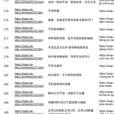
173
you-you-mei
edu.com/works/24.html
传奇一样的手游：英雄传奇：无尽之塔
jin-zhi-ta.w
https://wap.cip-
手游跨服
174
https://wa
edu.com/news/23.html
https://wap.cip-
https://wap
秦殇：迅速提升商店装备等级的窍门
175
edu.com/news/22.html
dian-zhuang
https://wap.cip-
手游游戏网站
176
https://wa
edu.com/works/21.html
https://wap.cip-
https://wap
神界进阶指南：提升等级技能的秘籍
177
edu.com/news/20.html
deng-ji-ji-n
https://wap.cip-
https://wap
手游宝盒大比拼 最强神器我来选
178
edu.com/news/19.html
qiang-shen-
https://wap.cip-
https://wap
神月姬攻略秘籍：俘获月女的芳心
179
edu.com/news/18.html
yue-nyu-de
https://wap.cip-
手游兑换码
180
https://wa
edu.com/works/17.html
https://wap.cip-
https://wap
短信迷宫：文字旅程的冒险
181
edu.com/news/16.html
cheng-de-m
https://wap.cip-
https://wap
手机游戏神武攻略
182
edu.com/works/15.html
lyue.webp
https://wap.cip-
https://wap
畅玩日式手游，体验非凡乐趣
183
edu.com/works/14.html
fei-fan-le-q
https://wap.cip-
https://wap
电脑NBA 2K22下载攻略大揭秘
184
edu.com/works/13.html
lyue-da-jie
忍考128攻略;忍考138：忍考128降服
https://wap.cip-
https://wap
185
edu.com/news/12.html
138-ren-kao