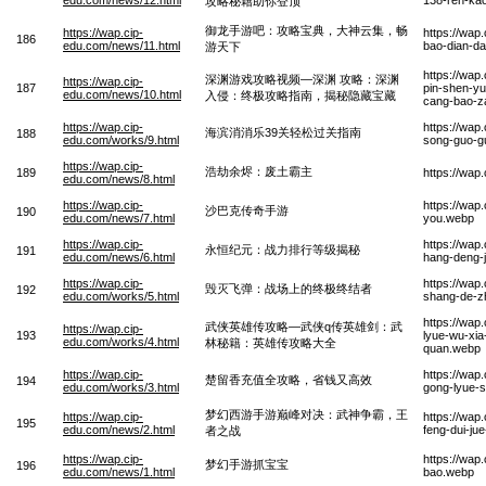
攻略秘籍助你登顶
御龙手游吧：攻略宝典，大神云集，畅
https://wap.cip-
https://wap
186
edu.com/news/11.html
bao-dian-da
游天下
https://wap
深渊游戏攻略视频—深渊 攻略：深渊
https://wap.cip-
187
pin-shen-yu
edu.com/news/10.html
入侵：终极攻略指南，揭秘隐藏宝藏
cang-bao-z
https://wap.cip-
https://wap
海滨消消乐39关轻松过关指南
188
edu.com/works/9.html
song-guo-g
https://wap.cip-
浩劫余烬：废土霸主
189
https://wap
edu.com/news/8.html
https://wap.cip-
https://wap
沙巴克传奇手游
190
edu.com/news/7.html
you.webp
https://wap.cip-
https://wap
永恒纪元：战力排行等级揭秘
191
edu.com/news/6.html
hang-deng-j
https://wap.cip-
https://wap
毁灭飞弹：战场上的终极终结者
192
edu.com/works/5.html
shang-de-zh
https://wap
武侠英雄传攻略—武侠q传英雄剑：武
https://wap.cip-
193
lyue-wu-xia
edu.com/works/4.html
林秘籍：英雄传攻略大全
quan.webp
https://wap.cip-
https://wap
楚留香充值全攻略，省钱又高效
194
edu.com/works/3.html
gong-lyue-
梦幻西游手游巅峰对决：武神争霸，王
https://wap.cip-
https://wap
195
edu.com/news/2.html
feng-dui-j
者之战
https://wap.cip-
https://wa
梦幻手游抓宝宝
196
edu.com/news/1.html
bao.webp