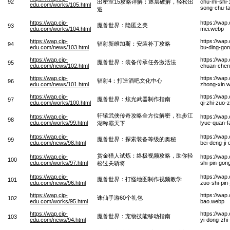
92
出密室15攻略详解：逐层破解，轻松出
chu-mi-shi-
edu.com/works/105.html
song-chu-t
逃
https://wap.cip-
https://wap
魔兽世界：隐匿之美
93
edu.com/works/104.html
mei.webp
https://wap.cip-
https://wap
辐射新维加斯：安装补丁攻略
94
edu.com/news/103.html
bu-ding-go
https://wap.cip-
https://wap
魔兽世界：装备传承任务激活法
95
edu.com/news/102.html
chuan-cheng
https://wap.cip-
https://wap
辐射4：打造酒吧文化中心
96
edu.com/news/101.html
zhong-xin.
https://wap.cip-
https://wap
魔兽世界：炫光武器制作指南
97
edu.com/works/100.html
qi-zhi-zuo-
轩辕武侠传奇攻略全方位解密，独步江
https://wap.cip-
https://wap
98
edu.com/works/99.html
lyue-quan-f
湖称霸天下
https://wap.cip-
https://wap
魔兽世界：探索装备等级的奥秘
99
edu.com/news/98.html
bei-deng-ji
赏金猎人试炼：终极视频攻略，助你轻
https://wap.cip-
https://wap
100
edu.com/works/97.html
shi-pin-gon
松过关斩将
https://wap.cip-
https://wap
魔兽世界：打怪地图制作视频教学
101
edu.com/news/96.html
zuo-shi-pin
https://wap.cip-
https://wap
诛仙手游60个礼包
102
edu.com/works/95.html
bao.webp
https://wap.cip-
https://wap
魔兽世界：宠物技能移动指南
103
edu.com/news/94.html
yi-dong-zhi