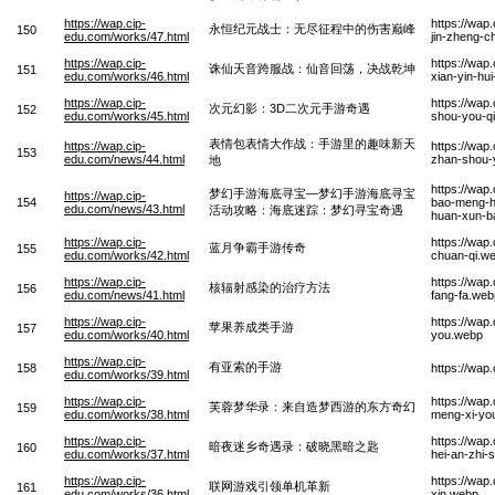
https://wap.cip-
https://wap
永恒纪元战士：无尽征程中的伤害巅峰
150
edu.com/works/47.html
jin-zheng-c
https://wap.cip-
https://wap
诛仙天音跨服战：仙音回荡，决战乾坤
151
edu.com/works/46.html
xian-yin-hu
https://wap.cip-
https://wap
次元幻影：3D二次元手游奇遇
152
edu.com/works/45.html
shou-you-q
表情包表情大作战：手游里的趣味新天
https://wap.cip-
https://wap
153
edu.com/news/44.html
zhan-shou-y
地
https://wap
梦幻手游海底寻宝—梦幻手游海底寻宝
https://wap.cip-
154
bao-meng-h
edu.com/news/43.html
活动攻略：海底迷踪：梦幻寻宝奇遇
huan-xun-b
https://wap.cip-
https://wap
蓝月争霸手游传奇
155
edu.com/works/42.html
chuan-qi.w
https://wap.cip-
https://wap
核辐射感染的治疗方法
156
edu.com/news/41.html
fang-fa.web
https://wap.cip-
https://wap
苹果养成类手游
157
edu.com/works/40.html
you.webp
https://wap.cip-
有亚索的手游
158
https://wa
edu.com/works/39.html
https://wap.cip-
https://wap
芙蓉梦华录：来自造梦西游的东方奇幻
159
edu.com/works/38.html
meng-xi-yo
https://wap.cip-
https://wap
暗夜迷乡奇遇录：破晓黑暗之匙
160
edu.com/works/37.html
hei-an-zhi-
https://wap.cip-
https://wap
联网游戏引领单机革新
161
edu.com/works/36.html
xin.webp