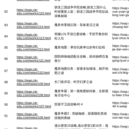
驯龙三国战争学院攻略;驯龙三国什么
https://wa
https://wap.cip-
82
时候重新上架：驯龙三国战争学院征战
xue-yuan-g
edu.com/works/115.html
long-san-g
攻略秘籍
https://wap.cip-
https://wap
魔兽布莱德丘陵：装备复活之谜
83
edu.com/news/114.html
zhuang-bei-
韩服LOL手游注册攻略：手把手教你轻
https://wap.cip-
https://wap
84
edu.com/works/113.html
lyue-shou-b
松入坑
https://wap.cip-
https://wa
魔兽地图：掌控玩家单位的奇幻征程
85
edu.com/news/112.html
jia-dan-wei
阴阳师御魂搭配全攻略，助你驰骋百鬼
https://wap.cip-
https://wap
86
edu.com/works/111.html
gong-lyue-z
夜行
魔兽地图任务：探索未知领域，揭开地
https://wap.cip-
https://wap
87
edu.com/news/110.html
wei-zhi-ling
图之谜
https://wap.cip-
https://wap
长门彼岸花：时空幻梦之途
88
edu.com/news/109.html
huan-meng-
魔兽争霸：第一视角图标转换，全新视
https://wap.cip-
https://wap
89
edu.com/news/108.html
tu-biao-zhu
角尽在中心
https://wap.cip-
https://wap
部落守卫战攻略40 4
90
edu.com/works/107.html
40-4.webp
魔兽争霸3：突破枷锁，探索随机英雄
https://wap.cip-
https://wap
91
edu.com/news/106.html
suo-tan-suo
技能的奥秘
逃出密室15攻略,逃出密室1第16关：逃
https://wap
https://wap.cip-