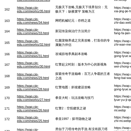
无极天下攻略,无极天下境界划分：无
https://wap.cip-
https://wap
162
edu.com/works/35.html
xia-jing-ji
极天下：纵横寰宇 策略为王
https://wap.cip-
https://wap
网吧机械纪元：存档之道
163
edu.com/news/34.html
zhi-dao.we
https://wap.cip-
https://wap
新冠传染病治疗方法简介
164
edu.com/news/33.html
fang-fa-jian
红颜宠物养成之完美攻略，打造你的专
https://wap.cip-
https://wa
165
edu.com/works/32.html
zhi-wan-mei
属魅力伴侣
https://wap.cip-
https://wap
攻城掠地李典副本攻略
166
edu.com/news/31.html
gong-lyue.
https://wap.cip-
https://wap
红警起义时刻：版本为中心的新视角
167
edu.com/works/30.html
wei-zhong-x
探索传奇手游巅峰：百万人争霸的王者
https://wap.cip-
https://wap
168
edu.com/news/29.html
feng-bai-w
之战
https://wap.cip-
https://wap
红警地图：斜坡建设攻略
169
edu.com/news/28.html
gong-lyue.
https://wap.cip-
https://wa
拳皇大蛇：玩法攻略与技巧
170
edu.com/works/27.html
lyue-yu-ji-
https://wap.cip-
https://wap
红警2：空投建筑之谜
171
edu.com/news/26.html
mi.webp
https://wap.cip-
https://wap
拳皇1997：探寻隐物之谜
172
edu.com/news/25.html
zhi-mi.webp
https://wap
类似于刀塔传奇的手游,有没有跟刀塔
https://wap.cip-