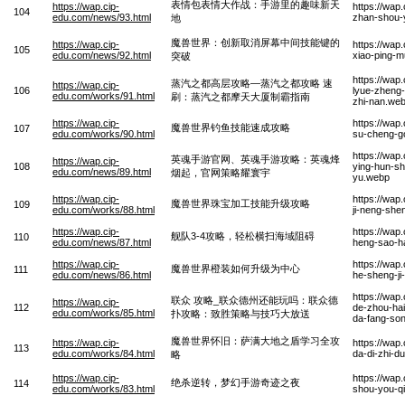
表情包表情大作战：手游里的趣味新天
https://wap.cip-
https://wap
104
edu.com/news/93.html
zhan-shou-y
地
魔兽世界：创新取消屏幕中间技能键的
https://wap.cip-
https://wap
105
edu.com/news/92.html
xiao-ping-m
突破
https://wap
蒸汽之都高层攻略—蒸汽之都攻略 速
https://wap.cip-
106
lyue-zheng-
edu.com/works/91.html
刷：蒸汽之都摩天大厦制霸指南
zhi-nan.we
https://wap.cip-
https://wap
魔兽世界钓鱼技能速成攻略
107
edu.com/works/90.html
su-cheng-g
https://wa
英魂手游官网、英魂手游攻略：英魂烽
https://wap.cip-
108
ying-hun-s
edu.com/news/89.html
烟起，官网策略耀寰宇
yu.webp
https://wap.cip-
https://wap
魔兽世界珠宝加工技能升级攻略
109
edu.com/works/88.html
ji-neng-she
https://wap.cip-
https://wap
舰队3-4攻略，轻松横扫海域阻碍
110
edu.com/news/87.html
heng-sao-ha
https://wap.cip-
https://wap
魔兽世界橙装如何升级为中心
111
edu.com/news/86.html
he-sheng-ji
https://wap
联众 攻略_联众德州还能玩吗：联众德
https://wap.cip-
112
de-zhou-hai
edu.com/works/85.html
扑攻略：致胜策略与技巧大放送
da-fang-so
魔兽世界怀旧：萨满大地之盾学习全攻
https://wap.cip-
https://wap
113
edu.com/works/84.html
da-di-zhi-d
略
https://wap.cip-
https://wap
绝杀逆转，梦幻手游奇迹之夜
114
edu.com/works/83.html
shou-you-qi